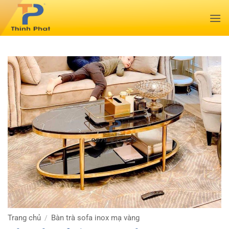
Bỏ
qua
nội
dung
Trang chủ
Bàn trà sofa inox mạ vàng
/