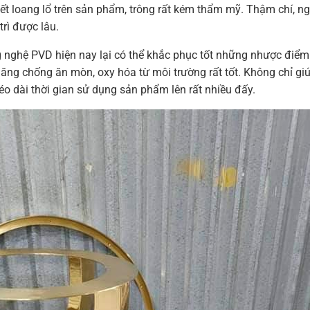
vết loang lổ trên sản phẩm, trông rất kém thẩm mỹ. Thậm chí, n
rì được lâu.
nghệ PVD hiện nay lại có thể khắc phục tốt những nhược điểm 
ng chống ăn mòn, oxy hóa từ môi trường rất tốt. Không chỉ giú
éo dài thời gian sử dụng sản phẩm lên rất nhiều đấy.