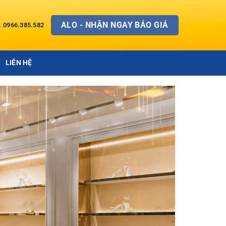
ALO - NHẬN NGAY BÁO GIÁ
0966.385.582
LIÊN HỆ