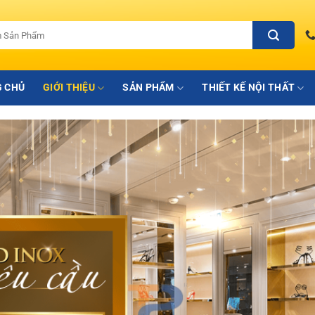
 CHỦ
GIỚI THIỆU
SẢN PHẨM
THIẾT KẾ NỘI THẤT