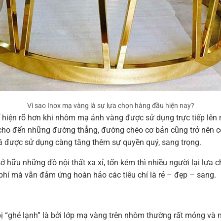
Vì sao Inox mạ vàng là sự lựa chọn hàng đầu hiện nay?
hiện rõ hơn khi nhôm mạ ánh vàng được sử dụng trực tiếp lên 
ho đến những đường thẳng, đường chéo cơ bản cũng trở nên có
 đá được sử dụng càng tăng thêm sự quyền quý, sang trọng.
ở hữu những đồ nội thất xa xỉ, tốn kém thì nhiều người lại lựa 
 phí mà vẫn đảm ứng hoàn hảo các tiêu chí là rẻ – đẹp – sang.
ị “ghẻ lạnh” là bởi lớp mạ vàng trên nhôm thường rất mỏng và 