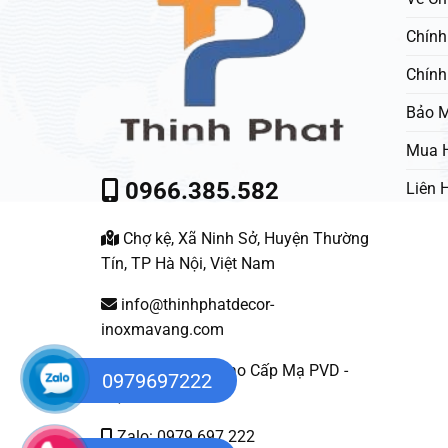
Chính
Chính
Bảo M
Mua 
0966.385.582
Liên 
Chợ kệ, Xã Ninh Sở, Huyện Thường
Tín, TP Hà Nội, Việt Nam
info@thinhphatdecor-
inoxmavang.com
Nội Thất Inox Cao Cấp Mạ PVD -
0979697222
Việt Nam
Zalo: 0979 697 222