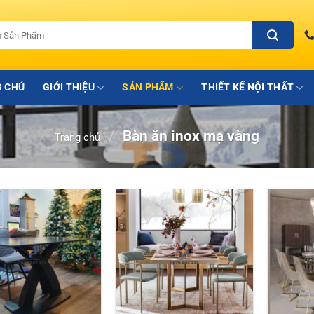
 CHỦ
GIỚI THIỆU
SẢN PHẨM
THIẾT KẾ NỘI THẤT
/
Bàn ăn inox mạ vàng
Trang chủ