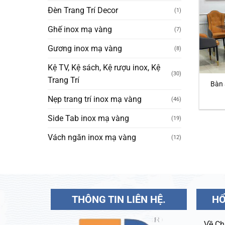
Đèn Trang Trí Decor
(1)
Ghế inox mạ vàng
(7)
Gương inox mạ vàng
(8)
Kệ TV, Kệ sách, Kệ rượu inox, Kệ
(30)
Trang Trí
Bàn 
Nẹp trang trí inox mạ vàng
(46)
Side Tab inox mạ vàng
(19)
Vách ngăn inox mạ vàng
(12)
THÔNG TIN LIÊN HỆ.
HỔ
Về Ch