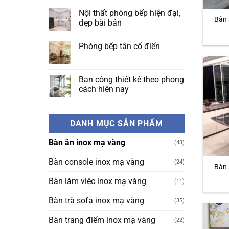
Không
phòng
có
bếp
Nội thất phòng bếp hiện đại,
bình
kiểu
Bàn 
luận
đẹp bài bản
châu
ở
âu
Nội
Không
tân
thất
có
cổ
Phòng bếp tân cổ điển
phòng
bình
điển
bếp
luận
đẹp
Không
Indochine,
ở
có
không
Nội
bình
gian
thất
luận
Ban công thiết kế theo phong
sống
phòng
ở
ấn
bếp
cách hiện nay
Phòng
tượng
hiện
bếp
đại,
Không
tân
đẹp
có
cổ
bài
bình
điển
bản
luận
DANH MỤC SẢN PHẨM
ở
Ban
công
Bàn ăn inox mạ vàng
(43)
thiết
kế
theo
Bàn console inox mạ vàng
(24)
phong
Bàn 
cách
hiện
Bàn làm việc inox mạ vàng
(11)
nay
Bàn trà sofa inox mạ vàng
(35)
Bàn trang điểm inox mạ vàng
(22)