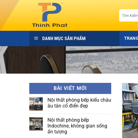
Bỏ
qua
Tìm
kiếm:
nội
dung
DANH MỤC SẢN PHẨM
TRANG
BÀI VIẾT MỚI
Nội thất phòng bếp kiểu châu
âu tân cổ điển đẹp
Không
có
Nội thất phòng bếp
bình
luận
Indochine, không gian sống
ở
ấn tượng
Nội
thất