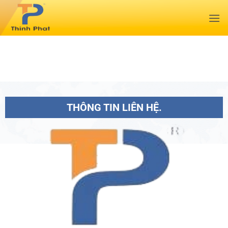
Bỏ
qua
nội
dung
THÔNG TIN LIÊN HỆ.