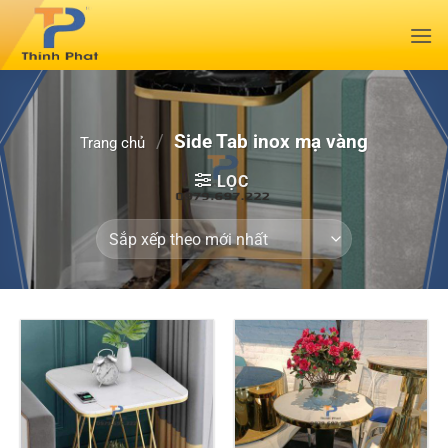
Bỏ
qua
nội
dung
/
Side Tab inox mạ vàng
Trang chủ
LỌC