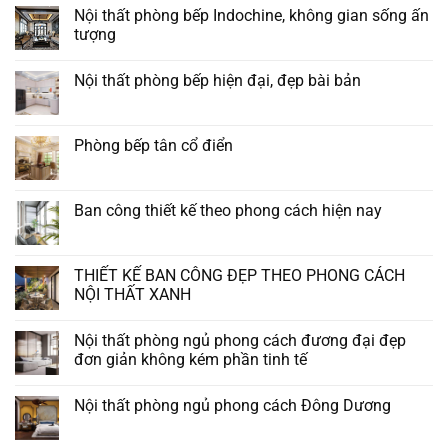
luận
Nội thất phòng bếp Indochine, không gian sống ấn
ở
tượng
Nội
thất
Không
phòng
có
bếp
Nội thất phòng bếp hiện đại, đẹp bài bản
bình
kiểu
luận
châu
Không
ở
âu
có
Nội
tân
bình
thất
cổ
luận
Phòng bếp tân cổ điển
phòng
điển
ở
bếp
đẹp
Nội
Không
Indochine,
thất
có
không
phòng
bình
gian
bếp
luận
Ban công thiết kế theo phong cách hiện nay
sống
hiện
ở
ấn
đại,
Phòng
Không
tượng
đẹp
bếp
có
bài
tân
bình
bản
cổ
luận
THIẾT KẾ BAN CÔNG ĐẸP THEO PHONG CÁCH
điển
ở
NỘI THẤT XANH
Ban
công
Không
thiết
có
kế
Nội thất phòng ngủ phong cách đương đại đẹp
bình
theo
luận
đơn giản không kém phần tinh tế
phong
ở
cách
THIẾT
Không
hiện
KẾ
có
nay
Nội thất phòng ngủ phong cách Đông Dương
BAN
bình
CÔNG
luận
Không
ĐẸP
ở
có
THEO
Nội