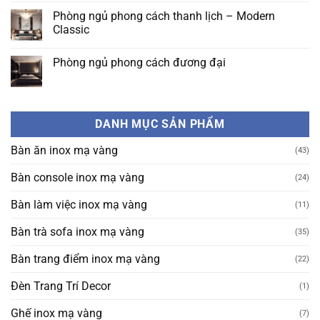
bình
PHONG
thất
luận
Phòng ngủ phong cách thanh lịch – Modern
CÁCH
phòng
ở
NỘI
ngủ
Classic
Nội
THẤT
phong
thất
XANH
cách
Không
phòng
đương
có
ngủ
Phòng ngủ phong cách đương đại
đại
bình
phong
đẹp
luận
cách
Không
đơn
ở
Đông
có
giản
Phòng
Dương
bình
không
ngủ
luận
kém
phong
ở
phần
cách
DANH MỤC SẢN PHẨM
Phòng
tinh
thanh
ngủ
tế
lịch
phong
–
Bàn ăn inox mạ vàng
(43)
cách
Modern
đương
Classic
đại
Bàn console inox mạ vàng
(24)
Bàn làm việc inox mạ vàng
(11)
Bàn trà sofa inox mạ vàng
(35)
Bàn trang điểm inox mạ vàng
(22)
Đèn Trang Trí Decor
(1)
Ghế inox mạ vàng
(7)