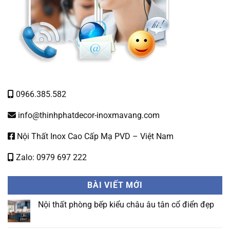
0966.385.582
info@thinhphatdecor-inoxmavang.com
Nội Thất Inox Cao Cấp Mạ PVD – Việt Nam
Zalo: 0979 697 222
BÀI VIẾT MỚI
Nội thất phòng bếp kiểu châu âu tân cổ điển đẹp
Không
có
bình