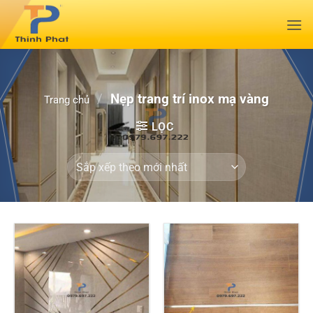
Bỏ
qua
nội
dung
/
Nẹp trang trí inox mạ vàng
Trang chủ
LỌC