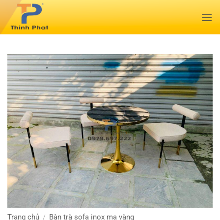
Bỏ
qua
nội
dung
Trang chủ
Bàn trà sofa inox mạ vàng
/