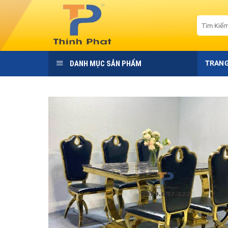
Bỏ
qua
Tìm
kiếm:
nội
dung
DANH MỤC SẢN PHẨM
TRANG