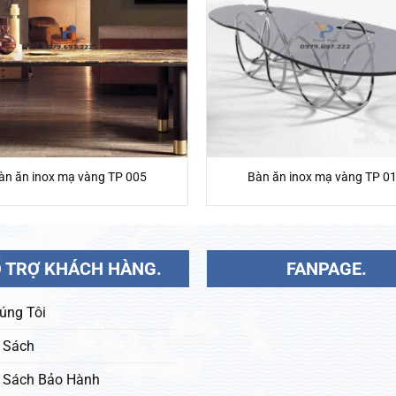
àn ăn inox mạ vàng TP 005
Bàn ăn inox mạ vàng TP 0
 TRỢ KHÁCH HÀNG.
FANPAGE.
úng Tôi
 Sách
 Sách Bảo Hành