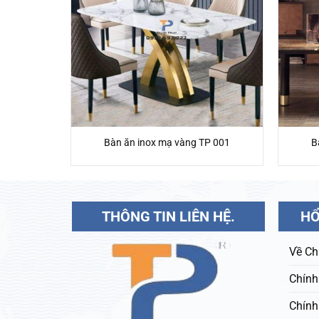
P 028
Bàn ăn inox mạ vàng TP 001
B
THÔNG TIN LIÊN HỆ.
HỔ
Về Ch
Chính
Chính