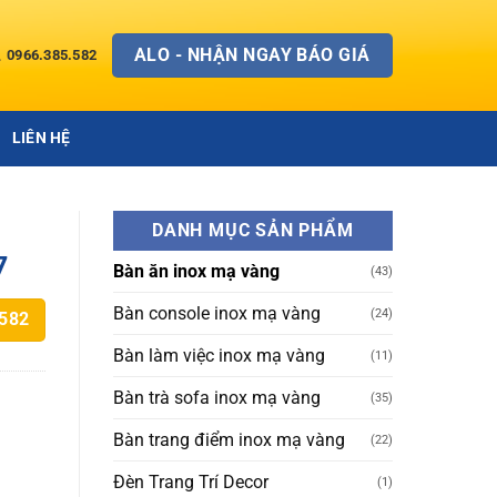
ALO - NHẬN NGAY BÁO GIÁ
0966.385.582
LIÊN HỆ
DANH MỤC SẢN PHẨM
7
Bàn ăn inox mạ vàng
(43)
Bàn console inox mạ vàng
(24)
.582
Bàn làm việc inox mạ vàng
(11)
Bàn trà sofa inox mạ vàng
(35)
Bàn trang điểm inox mạ vàng
(22)
Đèn Trang Trí Decor
(1)