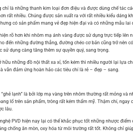
 chỉ là những thanh kim loại đơn điệu và được dùng chế tác các
n rất nhiều. Chúng được sản xuất ra với rất nhiều kiểu dáng kh
 nhưng có sản phẩm mang vẻ đẹp hiện đại và có những mẫu lai đ
iện rõ hơn khi nhôm mạ ánh vàng được sử dụng trực tiếp lên n
o đến những đường thẳng, đường chéo cơ bản cũng trở nên có s
ợc sử dụng càng tăng thêm sự quyền quý, sang trọng.
ở hữu những đồ nội thất xa xỉ, tốn kém thì nhiều người lại lựa 
mà vẫn đảm ứng hoàn hảo các tiêu chí là rẻ – đẹp – sang.
 “ghẻ lạnh” là bởi lớp mạ vàng trên nhôm thường rất mỏng và n
loang lổ trên sản phẩm, trông rất kém thẩm mỹ. Thậm chí, ngay 
c lâu.
ghệ PVD hiện nay lại có thể khắc phục tốt những nhược điểm đ
g chống ăn mòn, oxy hóa từ môi trường rất tốt. Không chỉ giúp