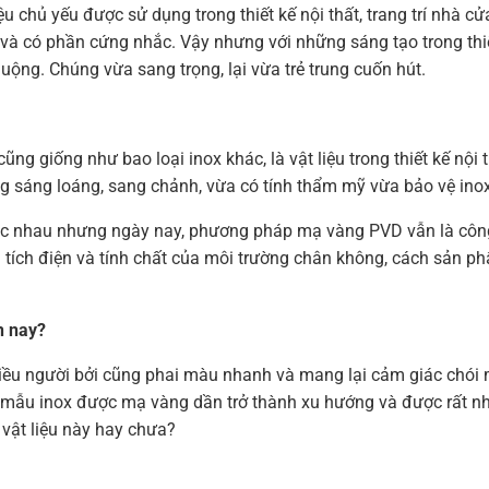
u chủ yếu được sử dụng trong thiết kế nội thất, trang trí nhà c
à có phần cứng nhắc. Vậy nhưng với những sáng tạo trong thiế
ng. Chúng vừa sang trọng, lại vừa trẻ trung cuốn hút.
g giống như bao loại inox khác, là vật liệu trong thiết kế nội 
 sáng loáng, sang chảnh, vừa có tính thẩm mỹ vừa bảo vệ inox
c nhau nhưng ngày nay, phương pháp mạ vàng PVD vẫn là công
 tích điện và tính chất của môi trường chân không, cách sản ph
n nay?
iều người bởi cũng phai màu nhanh và mang lại cảm giác chói 
c mẫu inox được mạ vàng dần trở thành xu hướng và được rất n
 vật liệu này hay chưa?