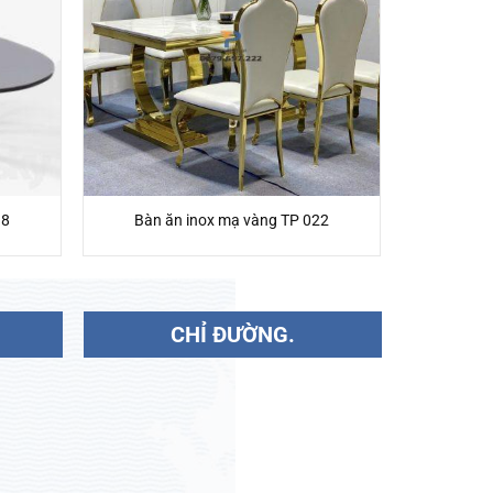
18
Bàn ăn inox mạ vàng TP 022
CHỈ ĐƯỜNG.