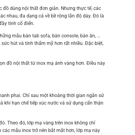
 đồ dùng nội thất đơn giản. Nhưng thực tế, các
ác nhau, đa dạng cả về bề rộng lẫn độ dày. Đó là
ầy tính cổ điển.
hững mẫu bàn tab sofa, bàn console, bàn ăn, …
ức hút và tính thẩm mỹ hơn rất nhiều. Đặc biệt,
chọn đồ nội thất từ inox mạ ánh vàng hơn. Điều này
hanh phai. Chỉ sau một khoảng thời gian ngắn sử
cả khi hạn chế tiếp xúc nước và sử dụng cẩn thận
ó. Theo đó, lớp mạ vàng trên inox không chỉ
 các mẫu inox trở nên bắt mắt hơn, lớp mạ này