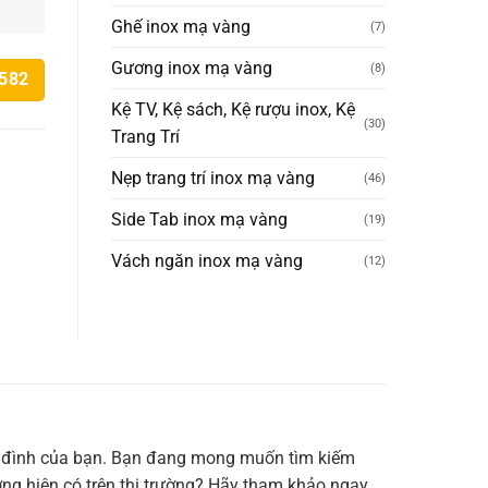
Ghế inox mạ vàng
(7)
Gương inox mạ vàng
(8)
.582
Kệ TV, Kệ sách, Kệ rượu inox, Kệ
(30)
Trang Trí
Nẹp trang trí inox mạ vàng
(46)
Side Tab inox mạ vàng
(19)
Vách ngăn inox mạ vàng
(12)
ia đình của bạn. Bạn đang mong muốn tìm kiếm
ng hiện có trên thị trường? Hãy tham khảo ngay