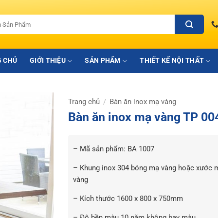
 CHỦ
GIỚI THIỆU
SẢN PHẨM
THIẾT KẾ NỘI THẤT
Trang chủ
Bàn ăn inox mạ vàng
/
Bàn ăn inox mạ vàng TP 00
– Mã sản phẩm: BA 1007
– Khung inox 304 bóng mạ vàng hoặc xước 
vàng
– Kích thước
1600 x 800 x 750mm
– Độ bền màu 10 năm không bay màu