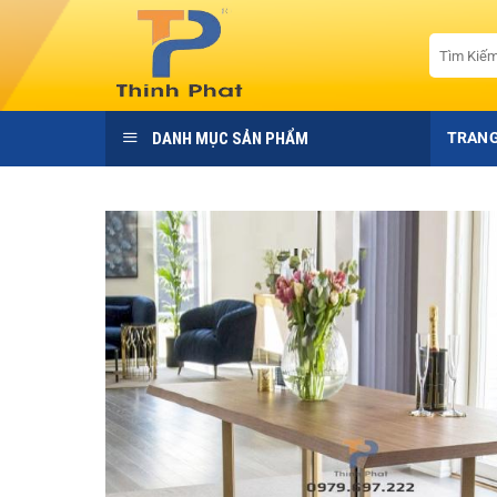
Bỏ
qua
Tìm
kiếm:
nội
dung
DANH MỤC SẢN PHẨM
TRANG