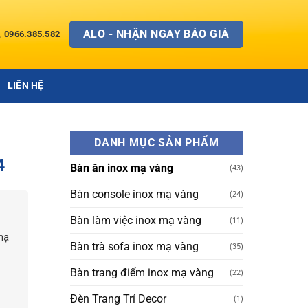
ALO - NHẬN NGAY BÁO GIÁ
0966.385.582
LIÊN HỆ
DANH MỤC SẢN PHẨM
4
Bàn ăn inox mạ vàng
(43)
Bàn console inox mạ vàng
(24)
Bàn làm việc inox mạ vàng
(11)
mạ
Bàn trà sofa inox mạ vàng
(35)
Bàn trang điểm inox mạ vàng
(22)
Đèn Trang Trí Decor
(1)