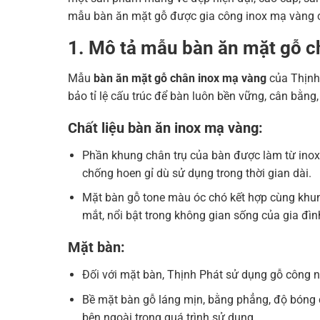
mẫu bàn ăn mặt gỗ được gia công inox mạ vàng c
1. Mô tả mẫu bàn ăn mặt gỗ c
Mẫu
bàn ăn mặt gỗ chân inox mạ vàng
của Thịnh 
bảo tỉ lệ cấu trúc để bàn luôn bền vững, cân bằng
Chất liệu bàn ăn inox mạ vàng:
Phần khung chân trụ của bàn được làm từ inox
chống hoen gỉ dù sử dụng trong thời gian dài.
Mặt bàn gỗ tone màu óc chó kết hợp cùng khu
mắt, nổi bật trong không gian sống của gia đìn
Mặt bàn:
Đối với mặt bàn, Thịnh Phát sử dụng gỗ công n
Bề mặt bàn gỗ láng mịn, bằng phẳng, độ bóng 
bên ngoài trong quá trình sử dụng.