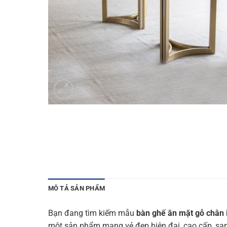
MÔ TẢ SẢN PHẨM
Bạn đang tìm kiếm mẫu
bàn ghế ăn mặt gỗ chân 
một sản phẩm mang vẻ đẹp hiện đại, cao cấp, san