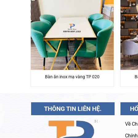
P 019
Bàn ăn inox mạ vàng TP 020
B
THÔNG TIN LIÊN HỆ.
HỔ
Về Ch
Chính