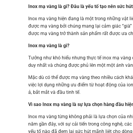
Inox mạ vàng là gì? Đâu là yếu tố tạo nên sức h
Inox mạ vàng hiện đang là một trong những vật liệ
được mạ vàng bởi chúng mang lại cảm giác “già” v
được mạ vàng trở thành sản phẩm rất được ưa chuộ
Inox mạ vàng là gì?
Tưởng như khó hiểu nhưng thực tế inox mạ vàng cũn
duy nhất và chúng được phủ lên một một ánh vàng
Mặc dù có thể được mạ vàng theo nhiều cách khá
việc lợi dụng những ưu điểm từ hoạt động của ion
ả, bắt mắt và đầu tinh tế.
Vì sao Inox mạ vàng là sự lựa chọn hàng đầu hiệ
Inox mạ vàng từng không phải là lựa chọn của nh
năm gần đây, với sự cải tiến trong công nghệ, cá
yếu tố nào đã đem lại sức hút mãnh liệt cho dòng