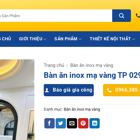
 CHỦ
GIỚI THIỆU
SẢN PHẨM
THIẾT KẾ NỘI THẤT
Trang chủ
Bàn ăn inox mạ vàng
/
Bàn ăn inox mạ vàng TP 02
Báo giá gia công
0966.385
Danh mục:
Bàn ăn inox mạ vàng