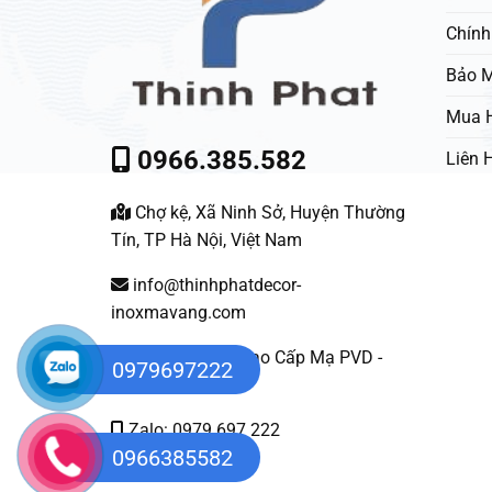
Chính
Bảo M
Mua 
0966.385.582
Liên 
Chợ kệ, Xã Ninh Sở, Huyện Thường
Tín, TP Hà Nội, Việt Nam
info@thinhphatdecor-
inoxmavang.com
Nội Thất Inox Cao Cấp Mạ PVD -
0979697222
Việt Nam
Zalo: 0979 697 222
0966385582