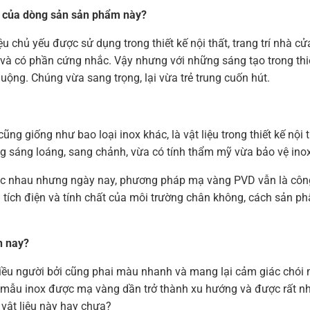
út của dòng sản sản phẩm này?
u chủ yếu được sử dụng trong thiết kế nội thất, trang trí nhà c
à có phần cứng nhắc. Vậy nhưng với những sáng tạo trong thiế
ng. Chúng vừa sang trọng, lại vừa trẻ trung cuốn hút.
g giống như bao loại inox khác, là vật liệu trong thiết kế nội 
 sáng loáng, sang chảnh, vừa có tính thẩm mỹ vừa bảo vệ inox
c nhau nhưng ngày nay, phương pháp mạ vàng PVD vẫn là công
 tích điện và tính chất của môi trường chân không, cách sản ph
n nay?
iều người bởi cũng phai màu nhanh và mang lại cảm giác chói 
c mẫu inox được mạ vàng dần trở thành xu hướng và được rất n
 vật liệu này hay chưa?