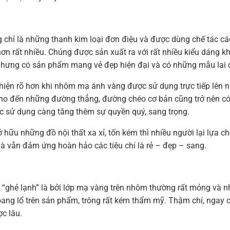
 chỉ là những thanh kim loại đơn điệu và được dùng chế tác các
n rất nhiều. Chúng được sản xuất ra với rất nhiều kiểu dáng kh
 nhưng có sản phẩm mang vẻ đẹp hiện đại và có những mẫu lai đ
iện rõ hơn khi nhôm mạ ánh vàng được sử dụng trực tiếp lên n
o đến những đường thẳng, đường chéo cơ bản cũng trở nên có s
ợc sử dụng càng tăng thêm sự quyền quý, sang trọng.
ở hữu những đồ nội thất xa xỉ, tốn kém thì nhiều người lại lựa 
mà vẫn đảm ứng hoàn hảo các tiêu chí là rẻ – đẹp – sang.
 “ghẻ lạnh” là bởi lớp mạ vàng trên nhôm thường rất mỏng và n
loang lổ trên sản phẩm, trông rất kém thẩm mỹ. Thậm chí, ngay 
c lâu.