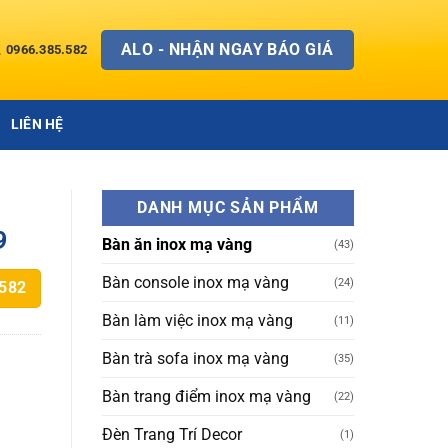
ALO - NHẬN NGAY BÁO GIÁ
0966.385.582
LIÊN HỆ
DANH MỤC SẢN PHẨM
9
Bàn ăn inox mạ vàng
(43)
Bàn console inox mạ vàng
(24)
.582
Bàn làm việc inox mạ vàng
(11)
Bàn trà sofa inox mạ vàng
(35)
Bàn trang điểm inox mạ vàng
(22)
Đèn Trang Trí Decor
(1)