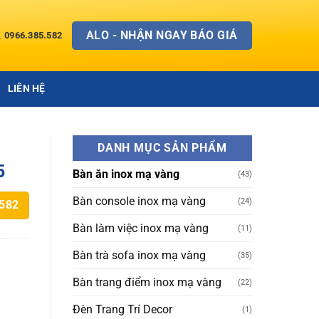
ALO - NHẬN NGAY BÁO GIÁ
0966.385.582
LIÊN HỆ
DANH MỤC SẢN PHẨM
5
Bàn ăn inox mạ vàng
(43)
Bàn console inox mạ vàng
(24)
.582
Bàn làm việc inox mạ vàng
(11)
Bàn trà sofa inox mạ vàng
(35)
Bàn trang điểm inox mạ vàng
(22)
Đèn Trang Trí Decor
(1)