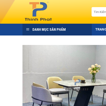
Bỏ
qua
Tìm
kiếm:
nội
dung
DANH MỤC SẢN PHẨM
TRANG