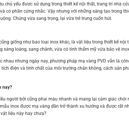
u chủ yếu được sử dụng trong thiết kế nội thất, trang trí nhà c
à có phần cứng nhắc. Vậy nhưng với những sáng tạo trong thiế
ng. Chúng vừa sang trọng, lại vừa trẻ trung cuốn hút.
g giống như bao loại inox khác, là vật liệu trong thiết kế nội 
 sáng loáng, sang chảnh, vừa có tính thẩm mỹ vừa bảo vệ inox
c nhau nhưng ngày nay, phương pháp mạ vàng PVD vẫn là công
 tích điện và tính chất của môi trường chân không, cách sản ph
n nay?
iều người bởi cũng phai màu nhanh và mang lại cảm giác chói 
c mẫu inox được mạ vàng dần trở thành xu hướng và được rất n
 vật liệu này hay chưa?