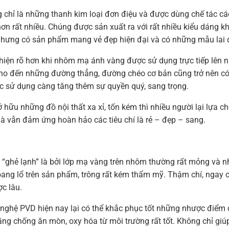
 chỉ là những thanh kim loại đơn điệu và được dùng chế tác các
n rất nhiều. Chúng được sản xuất ra với rất nhiều kiểu dáng kh
 nhưng có sản phẩm mang vẻ đẹp hiện đại và có những mẫu lai đ
iện rõ hơn khi nhôm mạ ánh vàng được sử dụng trực tiếp lên n
o đến những đường thẳng, đường chéo cơ bản cũng trở nên có s
ợc sử dụng càng tăng thêm sự quyền quý, sang trọng.
ở hữu những đồ nội thất xa xỉ, tốn kém thì nhiều người lại lựa 
mà vẫn đảm ứng hoàn hảo các tiêu chí là rẻ – đẹp – sang.
 “ghẻ lạnh” là bởi lớp mạ vàng trên nhôm thường rất mỏng và n
loang lổ trên sản phẩm, trông rất kém thẩm mỹ. Thậm chí, ngay 
c lâu.
ghệ PVD hiện nay lại có thể khắc phục tốt những nhược điểm đ
g chống ăn mòn, oxy hóa từ môi trường rất tốt. Không chỉ giúp