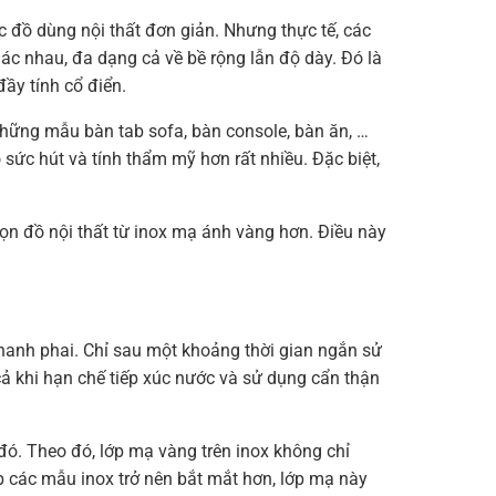
 đồ dùng nội thất đơn giản. Nhưng thực tế, các
ác nhau, đa dạng cả về bề rộng lẫn độ dày. Đó là
ầy tính cổ điển.
hững mẫu bàn tab sofa, bàn console, bàn ăn, …
ức hút và tính thẩm mỹ hơn rất nhiều. Đặc biệt,
chọn đồ nội thất từ inox mạ ánh vàng hơn. Điều này
hanh phai. Chỉ sau một khoảng thời gian ngắn sử
cả khi hạn chế tiếp xúc nước và sử dụng cẩn thận
ó. Theo đó, lớp mạ vàng trên inox không chỉ
 các mẫu inox trở nên bắt mắt hơn, lớp mạ này