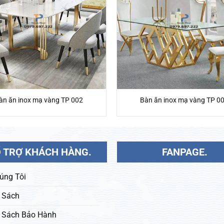
àn ăn inox mạ vàng TP 002
Bàn ăn inox mạ vàng TP 0
 TRỢ KHÁCH HÀNG.
FANPAGE.
úng Tôi
 Sách
 Sách Bảo Hành