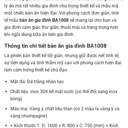
lý do mà rất nhiều gia đình chú trọng thiết kế và mẫu mã
một chiếc bàn ăn hiện đại. Với phong cách đơn giản, tinh
tế mẫu
bàn ăn gia đình BA1008
sẽ mang lại cho bạn và
gia đình cảm giác thư giãn, thoải mái và trang trọng hơn
khi ngồi dùng bữa ăn bên gia đình.
Thông tin chi tiết bàn ăn gia đình BA1008
Là phiên bản thiết kế tối giản, nhưng giữ được nét tinh tế,
sự tiện dụng và tính thẩm mỹ cao với phong cách hiện đại
làm cảm hứng thiết kế chủ đạo.
Mặt đá: Đá trắng nhân tạo
Chất liệu: inox 304 bề mặt xước (có thể đổi sang inox
bóng)
Màu mạ: Vàng ý, chất liệu titan (có 2 màu là vàng ý và
vàng champagne)
+ Kích thước 1: D: 1600 x R: 800 x C: 750 (mm) + Kích