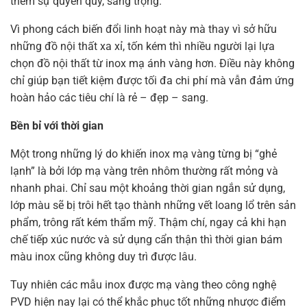
thêm sự quyền quý, sang trọng.
Vì phong cách biến đổi linh hoạt này mà thay vì sở hữu
những đồ nội thất xa xỉ, tốn kém thì nhiều người lại lựa
chọn đồ nội thất từ inox mạ ánh vàng hơn. Điều này không
chỉ giúp bạn tiết kiệm được tối đa chi phí mà vẫn đảm ứng
hoàn hảo các tiêu chí là rẻ – đẹp – sang.
Bền bỉ với thời gian
Một trong những lý do khiến inox mạ vàng từng bị “ghẻ
lạnh” là bởi lớp mạ vàng trên nhôm thường rất mỏng và
nhanh phai. Chỉ sau một khoảng thời gian ngắn sử dụng,
lớp màu sẽ bị trôi hết tạo thành những vết loang lổ trên sản
phẩm, trông rất kém thẩm mỹ. Thậm chí, ngay cả khi hạn
chế tiếp xúc nước và sử dụng cẩn thận thì thời gian bám
màu inox cũng không duy trì được lâu.
Tuy nhiên các mẫu inox được mạ vàng theo công nghệ
PVD hiện nay lại có thể khắc phục tốt những nhược điểm