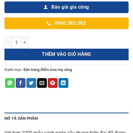
Báo giá gia công
0966.385.582
Vách Ngăn Cầu Thang CNC Đẹp số lượng
THÊM VÀO GIỎ HÀNG
Danh mục:
Bàn trang điểm inox mạ vàng
MÔ TẢ SẢN PHẨM
Với hơn 1000 mẫu vách ngăn cầu thang hiện đại đã được