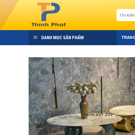
Bỏ
qua
Tìm
kiếm:
nội
dung
DANH MỤC SẢN PHẨM
TRANG