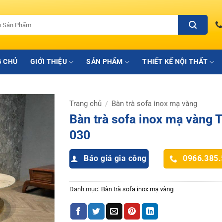
 CHỦ
GIỚI THIỆU
SẢN PHẨM
THIẾT KẾ NỘI THẤT
Trang chủ
Bàn trà sofa inox mạ vàng
/
Bàn trà sofa inox mạ vàng 
030
Báo giá gia công
0966.385
Danh mục:
Bàn trà sofa inox mạ vàng