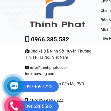
Chính
Chính
Bảo M
Mua 
0966.385.582
Liên 
Chợ kệ, Xã Ninh Sở, Huyện Thường
Tín, TP Hà Nội, Việt Nam
info@thinhphatdecor-
inoxmavang.com
Nội Thất Inox Cao Cấp Mạ PVD -
0979697222
Việt Nam
Zalo: 0979 697 222
0966385582