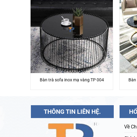
g TP 022
Bàn trà sofa inox mạ vàng TP 004
Bàn 
THÔNG TIN LIÊN HỆ.
HỔ
Về Ch