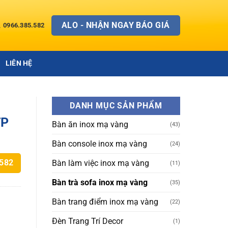
ALO - NHẬN NGAY BÁO GIÁ
0966.385.582
LIÊN HỆ
DANH MỤC SẢN PHẨM
TP
Bàn ăn inox mạ vàng
(43)
Bàn console inox mạ vàng
(24)
Bàn làm việc inox mạ vàng
.582
(11)
Bàn trà sofa inox mạ vàng
(35)
Bàn trang điểm inox mạ vàng
(22)
Đèn Trang Trí Decor
(1)