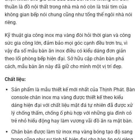
thuần là đồ nội thất trong nhà mà nó còn là trái tim của
không gian bếp nói chung cũng như tổng thể ngôi nhà nói
riêng.
Kỹ thuật gia công inox mạ vàng đòi hỏi thời gian và công
sức gia công lớn, đảm bảo mọi góc cạnh đều trơn tru, vì
vậy đa số mẫu bàn ăn inox điều có kiểu dáng đơn giản
theo lối phòng bếp hiện đại. Sở hữu cặp chân bàn phá
cách, mẫu bàn ăn này đã giữ cho mình một vị trí đẹp.
Chất liệu:
Sản phẩm là mẫu thiết kế mới nhất của Thịnh Phát. Bàn
console chân inox mạ vàng được thiết kế theo kiểu
dáng hiện đại với chất liệu mặt đá tự nhiên đã được xử
lý chống thấm, chống ố phù hợp với những gia đình có
trẻ nhỏ hiếu động hay làm vương vãi đồ ăn ra mặt bàn.
Chân bàn được làm từ inox mạ vàng bóng tạo độ sang
trọng cũng như sự tinh tế, hiện đại cho bàn ăn nói riêng