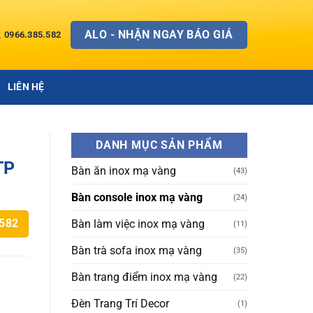
ALO - NHẬN NGAY BÁO GIÁ
0966.385.582
LIÊN HỆ
DANH MỤC SẢN PHẨM
TP
Bàn ăn inox mạ vàng
(43)
Bàn console inox mạ vàng
(24)
Bàn làm việc inox mạ vàng
.582
(11)
Bàn trà sofa inox mạ vàng
(35)
Bàn trang điểm inox mạ vàng
(22)
Đèn Trang Trí Decor
(1)