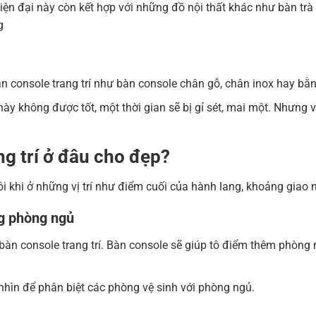
hiện đại này còn kết hợp với những đồ nội thất khác như bàn trà
g
console trang trí như bàn console chân gỗ, chân inox hay bằn
này không được tốt, một thời gian sẽ bị gỉ sét, mai một. Nhưn
g trí ở đâu cho đẹp?
à đôi khi ở những vị trí như điểm cuối của hành lang, khoảng gi
ng phòng ngủ
í bàn console trang trí. Bàn console sẽ giúp tô điểm thêm phòn
nhìn để phân biệt các phòng vệ sinh với phòng ngủ.