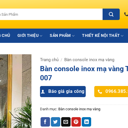
 CHỦ
GIỚI THIỆU
SẢN PHẨM
THIẾT KẾ NỘI THẤT
Trang chủ
Bàn console inox mạ vàng
/
Bàn console inox mạ vàng 
007
Báo giá gia công
0966.385
Danh mục:
Bàn console inox mạ vàng