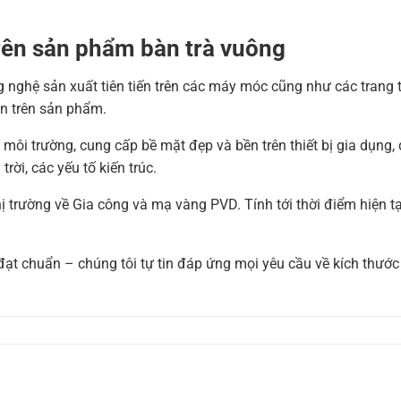
rên sản phẩm b
àn trà vuông
nghệ sản xuất tiên tiến trên các máy móc cũng như các trang t
àn trên sản phẩm.
 môi trường, cung cấp bề mặt đẹp và bền trên thiết bị gia dụng, đ
ời, các yếu tố kiến ​​trúc.
ị trường về Gia công và mạ vàng PVD. Tính tới thời điểm hiện t
ạt chuẩn – chúng tôi tự tin đáp ứng mọi yêu cầu về kích thướ