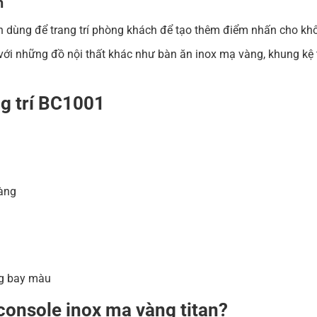
h
còn dùng để trang trí phòng khách để tạo thêm điểm nhấn cho khô
ới những đồ nội thất khác như bàn ăn inox mạ vàng, khung kệ t
ng trí BC1001
àng
g bay màu
console inox mạ vàng titan?