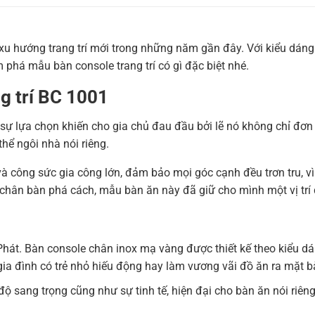
u hướng trang trí mới trong những năm gần đây. Với kiểu dáng 
phá mẫu bàn console trang trí có gì đặc biệt nhé.
ng trí BC 1001
 sự lựa chọn khiến cho gia chủ đau đầu bởi lẽ nó không chỉ đơn 
hể ngôi nhà nói riêng.
và công sức gia công lớn, đảm bảo mọi góc cạnh đều trơn tru, v
 chân bàn phá cách, mẫu bàn ăn này đã giữ cho mình một vị trí 
hát. Bàn console chân inox mạ vàng được thiết kế theo kiểu dán
ia đình có trẻ nhỏ hiếu động hay làm vương vãi đồ ăn ra mặt b
 sang trọng cũng như sự tinh tế, hiện đại cho bàn ăn nói riên