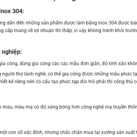
Inox 304:
công dẫn đến những sản phẩm được làm bằng inox 304 được bán 
g cấp mang về lợi nhuận thì thấp, vì vậy không tránh khỏi trư
 nghiệp:
ia công, dùng gia công các các mẫu đơn giản, độ tinh xảo khôn
g người thợ lành nghề, có thể gia công được những mẫu phức t
ết kế riêng nên có cấu tạo phức tạp đòi hỏi phải thi công thủ c
ền màu, màu mạ có độ sáng bóng hơn công nghệ mạ truyền thố
ột con số xác định, nhưng chắc chắn mua tại xưởng sản xuất tr