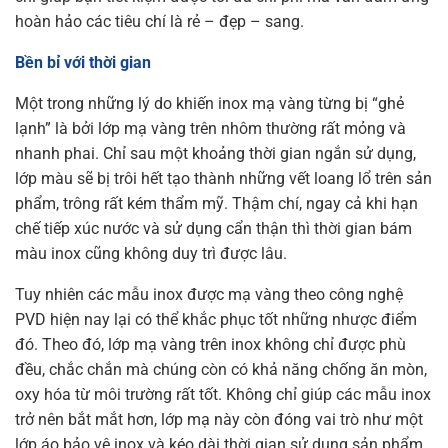
hoàn hảo các tiêu chí là rẻ – đẹp – sang.
Bền bỉ với thời gian
Một trong những lý do khiến inox mạ vàng từng bị “ghẻ
lạnh” là bởi lớp mạ vàng trên nhôm thường rất mỏng và
nhanh phai. Chỉ sau một khoảng thời gian ngắn sử dụng,
lớp màu sẽ bị trôi hết tạo thành những vết loang lổ trên sản
phẩm, trông rất kém thẩm mỹ. Thậm chí, ngay cả khi hạn
chế tiếp xúc nước và sử dụng cẩn thận thì thời gian bám
màu inox cũng không duy trì được lâu.
Tuy nhiên các mẫu inox được mạ vàng theo công nghệ
PVD hiện nay lại có thể khắc phục tốt những nhược điểm
đó. Theo đó, lớp mạ vàng trên inox không chỉ được phù
đều, chắc chắn mà chúng còn có khả năng chống ăn mòn,
oxy hóa từ môi trường rất tốt. Không chỉ giúp các mẫu inox
trở nên bắt mắt hơn, lớp mạ này còn đóng vai trò như một
lớp áo bảo vệ inox và kéo dài thời gian sử dụng sản phẩm