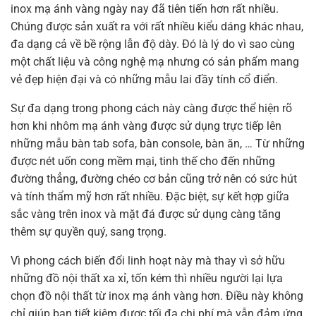
inox mạ ánh vàng ngày nay đã tiên tiến hơn rất nhiều.
Chúng được sản xuất ra với rất nhiều kiểu dáng khác nhau,
đa dạng cả về bề rộng lẫn độ dày. Đó là lý do vì sao cùng
một chất liệu và công nghệ mạ nhưng có sản phẩm mang
vẻ đẹp hiện đại và có những mẫu lai đầy tính cổ điển.
Sự đa dạng trong phong cách này càng được thể hiện rõ
hơn khi nhôm mạ ánh vàng được sử dụng trực tiếp lên
những mẫu bàn tab sofa, bàn console, bàn ăn, … Từ những
được nét uốn cong mềm mại, tinh thế cho đến những
đường thẳng, đường chéo cơ bản cũng trở nên có sức hút
và tính thẩm mỹ hơn rất nhiều. Đặc biệt, sự kết hợp giữa
sắc vàng trên inox và mặt đá được sử dụng càng tăng
thêm sự quyền quý, sang trọng.
Vì phong cách biến đổi linh hoạt này mà thay vì sở hữu
những đồ nội thất xa xỉ, tốn kém thì nhiều người lại lựa
chọn đồ nội thất từ inox mạ ánh vàng hơn. Điều này không
chỉ giúp bạn tiết kiệm được tối đa chi phí mà vẫn đảm ứng