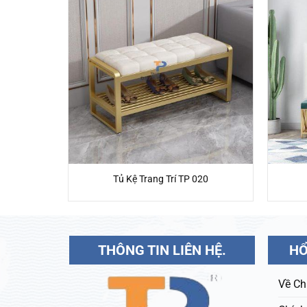
023
Tủ Kệ Trang Trí TP 020
THÔNG TIN LIÊN HỆ.
HỔ
Về Ch