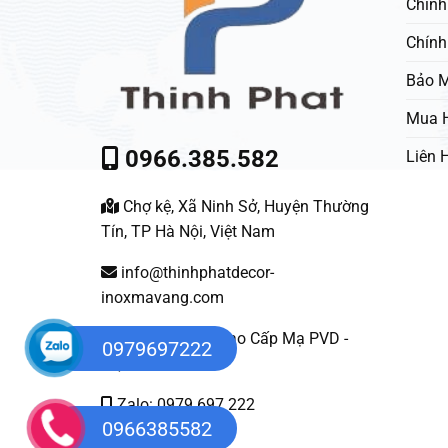
Chính
Chính
Bảo M
Mua 
0966.385.582
Liên 
Chợ kệ, Xã Ninh Sở, Huyện Thường
Tín, TP Hà Nội, Việt Nam
info@thinhphatdecor-
inoxmavang.com
Nội Thất Inox Cao Cấp Mạ PVD -
0979697222
Việt Nam
Zalo: 0979 697 222
0966385582