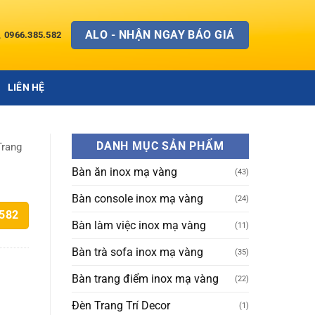
ALO - NHẬN NGAY BÁO GIÁ
0966.385.582
LIÊN HỆ
DANH MỤC SẢN PHẨM
Trang
Bàn ăn inox mạ vàng
(43)
Bàn console inox mạ vàng
(24)
.582
Bàn làm việc inox mạ vàng
(11)
Bàn trà sofa inox mạ vàng
(35)
Bàn trang điểm inox mạ vàng
(22)
Đèn Trang Trí Decor
(1)