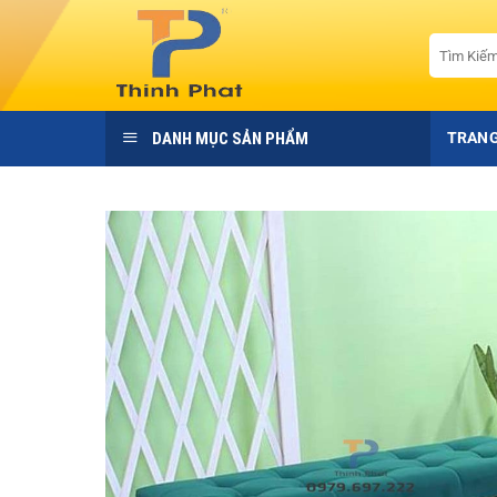
Bỏ
qua
Tìm
kiếm:
nội
dung
DANH MỤC SẢN PHẨM
TRANG