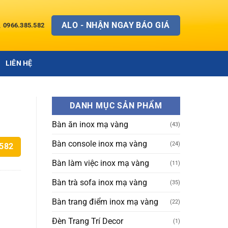
ALO - NHẬN NGAY BÁO GIÁ
0966.385.582
LIÊN HỆ
DANH MỤC SẢN PHẨM
Bàn ăn inox mạ vàng
(43)
Bàn console inox mạ vàng
(24)
.582
Bàn làm việc inox mạ vàng
(11)
Bàn trà sofa inox mạ vàng
(35)
Bàn trang điểm inox mạ vàng
(22)
Đèn Trang Trí Decor
(1)