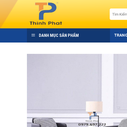
Bỏ
qua
Tìm
kiếm:
nội
dung
DANH MỤC SẢN PHẨM
TRANG