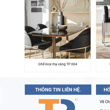
 007
Ghế inox mạ vàng TP 004
THÔNG TIN LIÊN HỆ.
HỔ
Về Ch