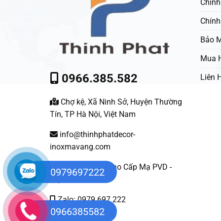
Chính
Chính
Bảo M
Mua 
0966.385.582
Liên 
Chợ kệ, Xã Ninh Sở, Huyện Thường
Tín, TP Hà Nội, Việt Nam
info@thinhphatdecor-
inoxmavang.com
Nội Thất Inox Cao Cấp Mạ PVD -
0979697222
Việt Nam
Zalo: 0979 697 222
0966385582