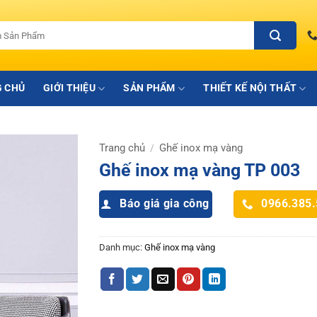
 CHỦ
GIỚI THIỆU
SẢN PHẨM
THIẾT KẾ NỘI THẤT
Trang chủ
Ghế inox mạ vàng
/
Ghế inox mạ vàng TP 003
Báo giá gia công
0966.385
Danh mục:
Ghế inox mạ vàng