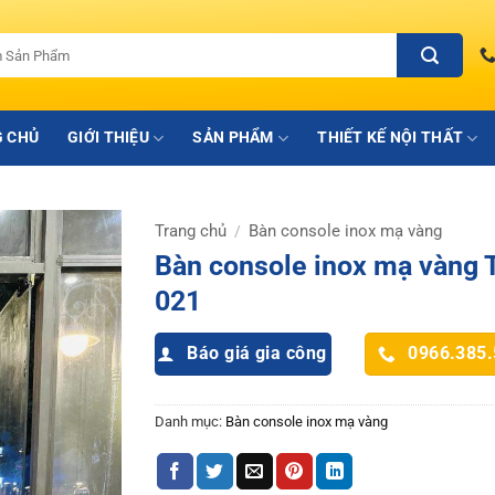
 CHỦ
GIỚI THIỆU
SẢN PHẨM
THIẾT KẾ NỘI THẤT
Trang chủ
Bàn console inox mạ vàng
/
Bàn console inox mạ vàng 
021
Báo giá gia công
0966.385
Danh mục:
Bàn console inox mạ vàng