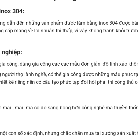
Inox 304:
công dẫn đến những sản phẩm được làm bằng inox 304 được bán 
g cấp mang về lợi nhuận thì thấp, vì vậy không tránh khỏi trư
 nghiệp:
ia công, dùng gia công các các mẫu đơn giản, độ tinh xảo khôn
g người thợ lành nghề, có thể gia công được những mẫu phức t
ết kế riêng nên có cấu tạo phức tạp đòi hỏi phải thi công thủ c
ền màu, màu mạ có độ sáng bóng hơn công nghệ mạ truyền thố
ột con số xác định, nhưng chắc chắn mua tại xưởng sản xuất tr