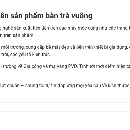
rên sản phẩm b
àn trà vuông
nghệ sản xuất tiên tiến trên các máy móc cũng như các trang t
àn trên sản phẩm.
 môi trường, cung cấp bề mặt đẹp và bền trên thiết bị gia dụng, đ
ời, các yếu tố kiến ​​trúc.
ị trường về Gia công và mạ vàng PVD. Tính tới thời điểm hiện t
ạt chuẩn – chúng tôi tự tin đáp ứng mọi yêu cầu về kích thướ