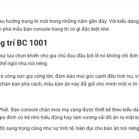
u hướng trang trí mới trong những năm gần đây. Với kiểu dáng 
phá mẫu bàn console trang trí có gì đặc biệt nhé.
ng trí BC 1001
 sự lựa chọn khiến cho gia chủ đau đầu bởi lẽ nó không chỉ đơn 
hể ngôi nhà nói riêng.
và công sức gia công lớn, đảm bảo mọi góc cạnh đều trơn tru, v
 chân bàn phá cách, mẫu bàn ăn này đã giữ cho mình một vị trí 
hát. Bàn console chân inox mạ vàng được thiết kế theo kiểu dán
ia đình có trẻ nhỏ hiếu động hay làm vương vãi đồ ăn ra mặt b
 sang trọng cũng như sự tinh tế, hiện đại cho bàn ăn nói riên