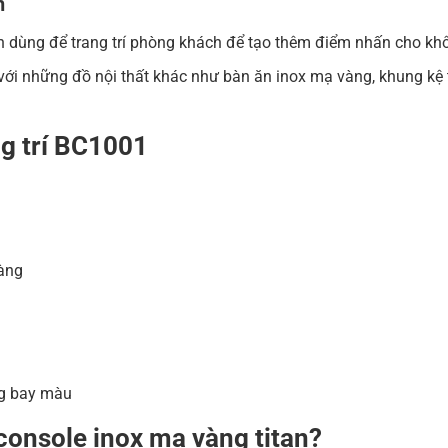
h
còn dùng để trang trí phòng khách để tạo thêm điểm nhấn cho khô
ới những đồ nội thất khác như bàn ăn inox mạ vàng, khung kệ t
ng trí BC1001
àng
g bay màu
console inox mạ vàng titan?