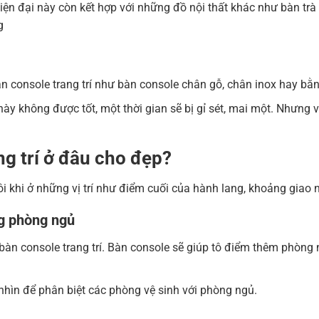
hiện đại này còn kết hợp với những đồ nội thất khác như bàn trà
g
console trang trí như bàn console chân gỗ, chân inox hay bằn
này không được tốt, một thời gian sẽ bị gỉ sét, mai một. Nhưn
g trí ở đâu cho đẹp?
à đôi khi ở những vị trí như điểm cuối của hành lang, khoảng gi
ng phòng ngủ
í bàn console trang trí. Bàn console sẽ giúp tô điểm thêm phòn
nhìn để phân biệt các phòng vệ sinh với phòng ngủ.