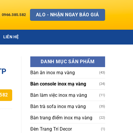
ALO - NHẬN NGAY BÁO GIÁ
0966.385.582
LIÊN HỆ
DANH MỤC SẢN PHẨM
TP
Bàn ăn inox mạ vàng
(43)
Bàn console inox mạ vàng
(24)
Bàn làm việc inox mạ vàng
.582
(11)
Bàn trà sofa inox mạ vàng
(35)
Bàn trang điểm inox mạ vàng
(22)
Đèn Trang Trí Decor
(1)