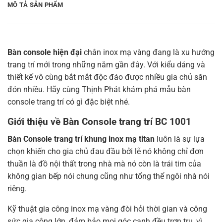
MÔ TẢ SẢN PHẨM
Bàn console hiện đại
chân inox mạ vàng đang là xu hướng
trang trí mới trong những năm gần đây. Với kiểu dáng và
thiết kế vô cùng bắt mắt độc đáo được nhiều gia chủ săn
đón nhiều. Hãy cùng Thịnh Phát khám phá mẫu bàn
console trang trí có gì đặc biệt nhé.
Giới thiệu về Bàn Console trang trí BC 1001
Bàn Console trang trí khung inox mạ titan
luôn là sự lựa
chọn khiến cho gia chủ đau đầu bởi lẽ nó không chỉ đơn
thuần là đồ nội thất trong nhà mà nó còn là trái tim của
không gian bếp nói chung cũng như tổng thể ngôi nhà nói
riêng.
Kỹ thuật gia công inox mạ vàng đòi hỏi thời gian và công
sức gia công lớn, đảm bảo mọi góc cạnh đều trơn tru, vì