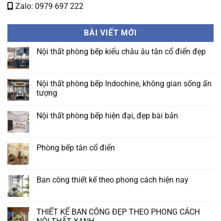
Zalo: 0979 697 222
BÀI VIẾT MỚI
Nội thất phòng bếp kiểu châu âu tân cổ điển đẹp
Không
có
bình
luận
Nội thất phòng bếp Indochine, không gian sống ấn
ở
tượng
Nội
thất
Không
phòng
có
bếp
Nội thất phòng bếp hiện đại, đẹp bài bản
bình
kiểu
luận
châu
Không
ở
âu
có
Nội
tân
bình
thất
cổ
luận
Phòng bếp tân cổ điển
phòng
điển
ở
bếp
đẹp
Nội
Không
Indochine,
thất
có
không
phòng
bình
gian
bếp
luận
Ban công thiết kế theo phong cách hiện nay
sống
hiện
ở
ấn
đại,
Phòng
Không
tượng
đẹp
bếp
có
bài
tân
bình
bản
cổ
luận
THIẾT KẾ BAN CÔNG ĐẸP THEO PHONG CÁCH
điển
ở