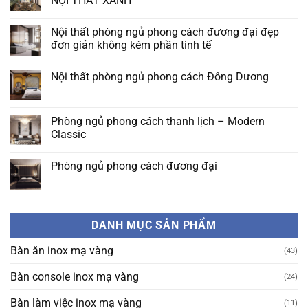
NỘI THẤT XANH
Ban
công
Không
thiết
có
kế
Nội thất phòng ngủ phong cách đương đại đẹp
bình
theo
luận
đơn giản không kém phần tinh tế
phong
ở
cách
THIẾT
Không
hiện
KẾ
có
nay
Nội thất phòng ngủ phong cách Đông Dương
BAN
bình
CÔNG
luận
Không
ĐẸP
ở
có
THEO
Nội
bình
PHONG
thất
luận
Phòng ngủ phong cách thanh lịch – Modern
CÁCH
phòng
ở
NỘI
ngủ
Classic
Nội
THẤT
phong
thất
XANH
cách
Không
phòng
đương
có
ngủ
Phòng ngủ phong cách đương đại
đại
bình
phong
đẹp
luận
cách
Không
đơn
ở
Đông
có
giản
Phòng
Dương
bình
không
ngủ
luận
kém
phong
ở
phần
cách
DANH MỤC SẢN PHẨM
Phòng
tinh
thanh
ngủ
tế
lịch
phong
–
Bàn ăn inox mạ vàng
(43)
cách
Modern
đương
Classic
đại
Bàn console inox mạ vàng
(24)
Bàn làm việc inox mạ vàng
(11)