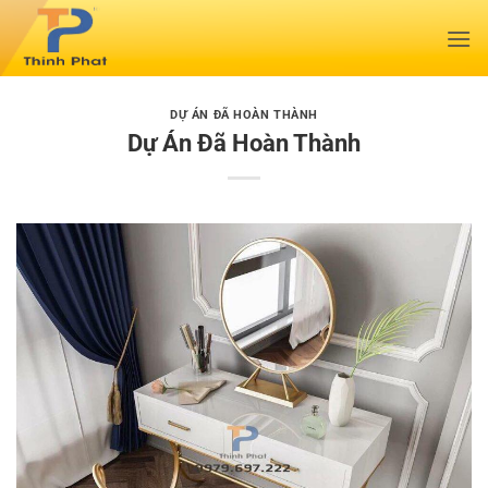
Bỏ
qua
nội
dung
DỰ ÁN ĐÃ HOÀN THÀNH
Dự Án Đã Hoàn Thành