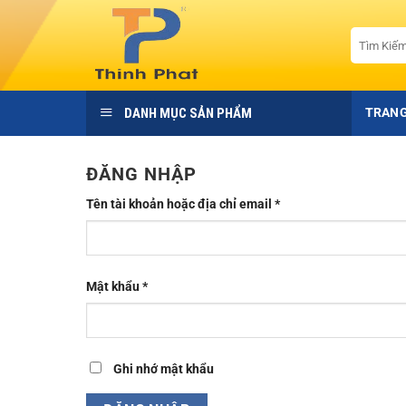
Bỏ
qua
Tìm
kiếm:
nội
dung
DANH MỤC SẢN PHẨM
TRANG
ĐĂNG NHẬP
Bắt
Tên tài khoản hoặc địa chỉ email
*
buộc
Bắt
Mật khẩu
*
buộc
Ghi nhớ mật khẩu