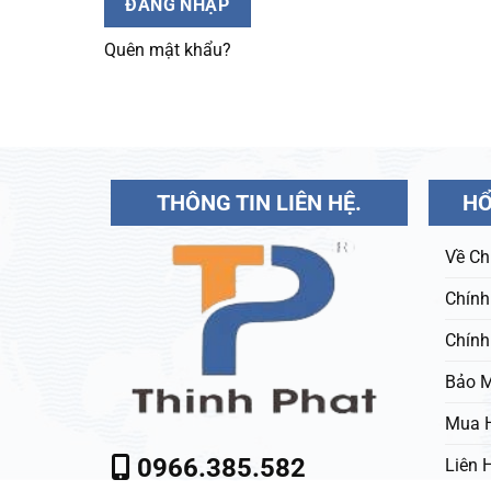
ĐĂNG NHẬP
Quên mật khẩu?
THÔNG TIN LIÊN HỆ.
HỔ
Về Ch
Chính
Chính
Bảo M
Mua 
0966.385.582
Liên 