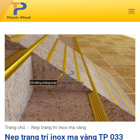
Bỏ
qua
nội
dung
Trang chủ
Nẹp trang trí inox mạ vàng
/
Nẹp trang trí inox mạ vàng TP 033