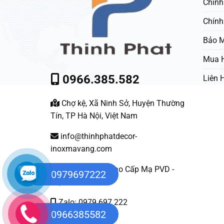
Chính
Chính
Bảo M
Mua 
0966.385.582
Liên 
Chợ kệ, Xã Ninh Sở, Huyện Thường
Tín, TP Hà Nội, Việt Nam
info@thinhphatdecor-
inoxmavang.com
Nội Thất Inox Cao Cấp Mạ PVD -
0979697222
Việt Nam
Zalo: 0979 697 222
0966385582