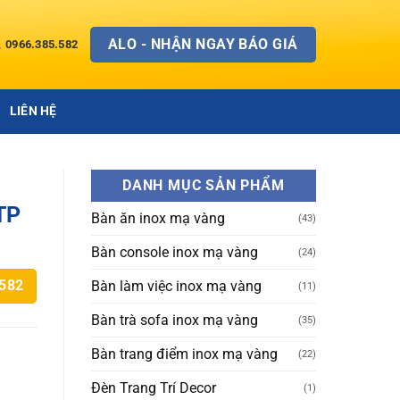
ALO - NHẬN NGAY BÁO GIÁ
0966.385.582
LIÊN HỆ
DANH MỤC SẢN PHẨM
 TP
Bàn ăn inox mạ vàng
(43)
Bàn console inox mạ vàng
(24)
Bàn làm việc inox mạ vàng
.582
(11)
Bàn trà sofa inox mạ vàng
(35)
Bàn trang điểm inox mạ vàng
(22)
Đèn Trang Trí Decor
(1)