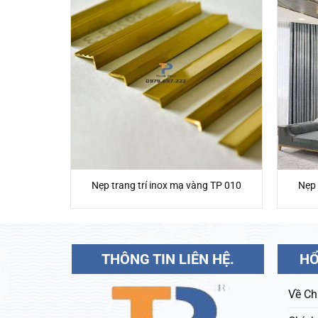
g TP 020
Nẹp trang trí inox mạ vàng TP 010
Nẹp 
THÔNG TIN LIÊN HỆ.
HỔ
Về Ch