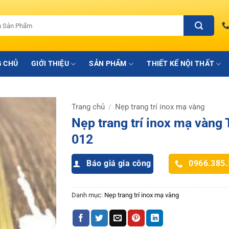
 CHỦ
GIỚI THIỆU
SẢN PHẨM
THIẾT KẾ NỘI THẤT
Trang chủ
Nẹp trang trí inox mạ vàng
/
Nẹp trang trí inox mạ vàng
012
Báo giá gia công
0966.385
Danh mục:
Nẹp trang trí inox mạ vàng