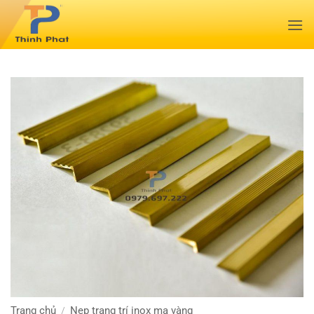
Bỏ
qua
nội
dung
Trang chủ
Nẹp trang trí inox mạ vàng
/