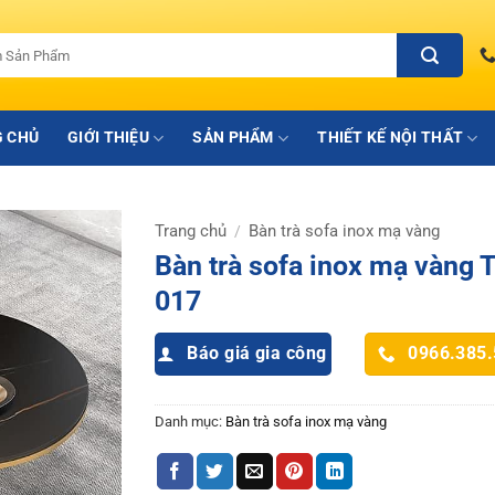
 CHỦ
GIỚI THIỆU
SẢN PHẨM
THIẾT KẾ NỘI THẤT
Trang chủ
Bàn trà sofa inox mạ vàng
/
Bàn trà sofa inox mạ vàng 
017
Báo giá gia công
0966.385
Danh mục:
Bàn trà sofa inox mạ vàng