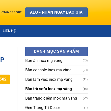
ALO - NHẬN NGAY BÁO GIÁ
0966.385.582
LIÊN HỆ
DANH MỤC SẢN PHẨM
TP
Bàn ăn inox mạ vàng
(43)
Bàn console inox mạ vàng
(24)
Bàn làm việc inox mạ vàng
.582
(11)
Bàn trà sofa inox mạ vàng
(35)
Bàn trang điểm inox mạ vàng
(22)
Đèn Trang Trí Decor
(1)