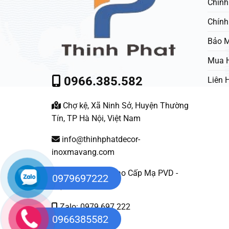
Chính
Chính
Bảo M
Mua 
0966.385.582
Liên 
Chợ kệ, Xã Ninh Sở, Huyện Thường
Tín, TP Hà Nội, Việt Nam
info@thinhphatdecor-
inoxmavang.com
Nội Thất Inox Cao Cấp Mạ PVD -
0979697222
Việt Nam
Zalo: 0979 697 222
0966385582