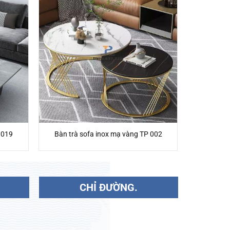
 019
Bàn trà sofa inox mạ vàng TP 002
CHỈ ĐƯỜNG.