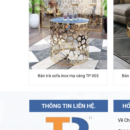
g TP 016
Bàn trà sofa inox mạ vàng TP 003
Bàn 
THÔNG TIN LIÊN HỆ.
HỔ
Về Ch