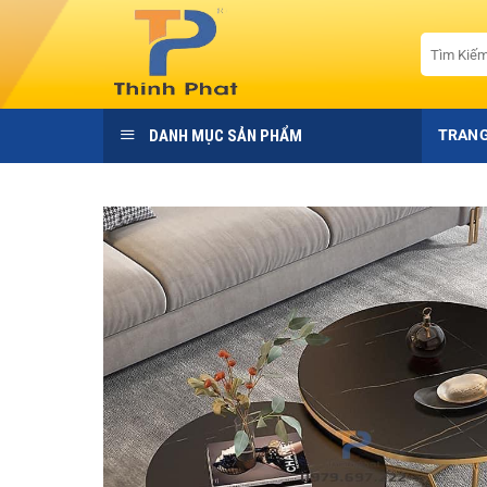
Bỏ
qua
Tìm
kiếm:
nội
dung
DANH MỤC SẢN PHẨM
TRANG