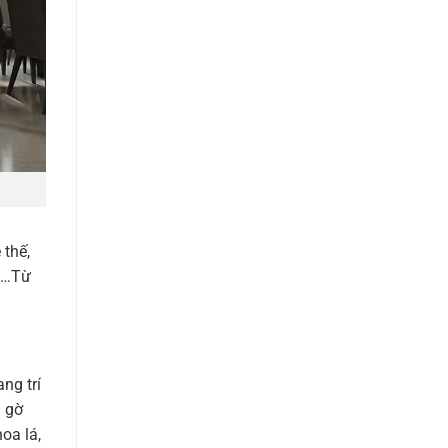
 thế,
g,…Từ
ng trí
g gờ
oa lá,