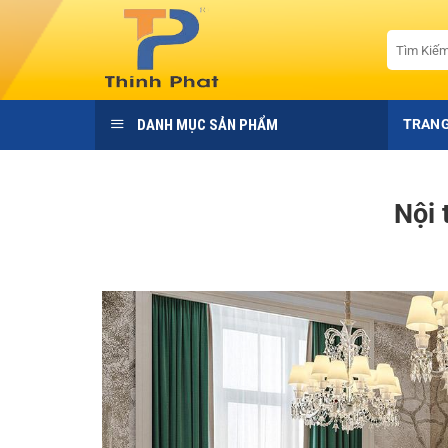
Bỏ
qua
Tìm
kiếm:
nội
dung
DANH MỤC SẢN PHẨM
TRANG
Nội 