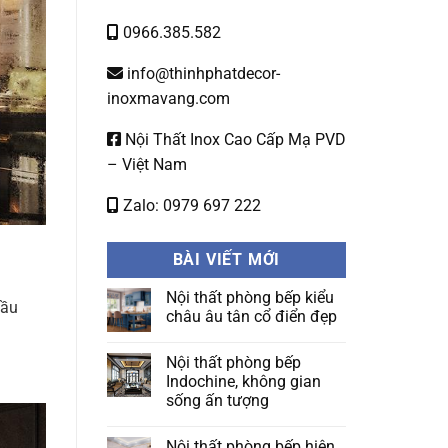
0966.385.582
info@thinhphatdecor-
inoxmavang.com
Nội Thất Inox Cao Cấp Mạ PVD
– Việt Nam
Zalo: 0979 697 222
BÀI VIẾT MỚI
Nội thất phòng bếp kiểu
đầu
châu âu tân cổ điển đẹp
Không
có
Nội thất phòng bếp
bình
luận
Indochine, không gian
ở
sống ấn tượng
Nội
thất
Không
phòng
có
bếp
Nội thất phòng bếp hiện
bình