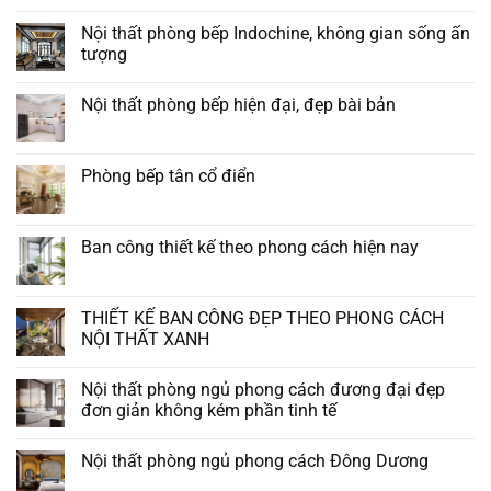
bình
luận
Nội thất phòng bếp Indochine, không gian sống ấn
ở
tượng
Nội
thất
Không
phòng
có
bếp
Nội thất phòng bếp hiện đại, đẹp bài bản
bình
kiểu
luận
châu
Không
ở
âu
có
Nội
tân
bình
thất
cổ
luận
Phòng bếp tân cổ điển
phòng
điển
ở
bếp
đẹp
Nội
Không
Indochine,
thất
có
không
phòng
bình
gian
bếp
luận
Ban công thiết kế theo phong cách hiện nay
sống
hiện
ở
ấn
đại,
Phòng
Không
tượng
đẹp
bếp
có
bài
tân
bình
bản
cổ
luận
THIẾT KẾ BAN CÔNG ĐẸP THEO PHONG CÁCH
điển
ở
NỘI THẤT XANH
Ban
công
Không
thiết
có
kế
Nội thất phòng ngủ phong cách đương đại đẹp
bình
theo
luận
đơn giản không kém phần tinh tế
phong
ở
cách
THIẾT
Không
hiện
KẾ
có
nay
Nội thất phòng ngủ phong cách Đông Dương
BAN
bình
CÔNG
luận
Không
ĐẸP
ở