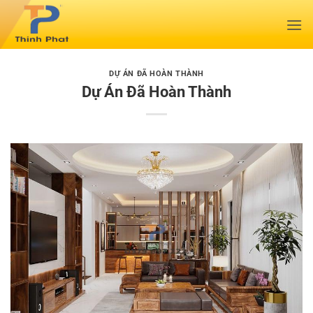
Bỏ
qua
nội
dung
DỰ ÁN ĐÃ HOÀN THÀNH
Dự Án Đã Hoàn Thành