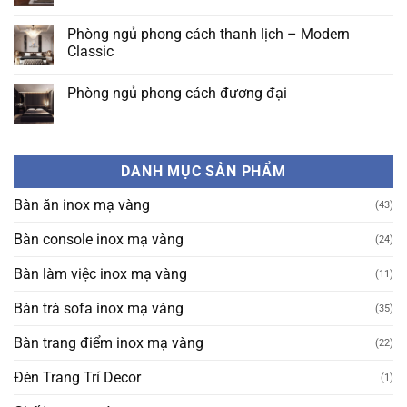
có
THEO
Nội
bình
PHONG
thất
luận
Phòng ngủ phong cách thanh lịch – Modern
CÁCH
phòng
ở
NỘI
ngủ
Classic
Nội
THẤT
phong
thất
XANH
cách
Không
phòng
đương
có
ngủ
Phòng ngủ phong cách đương đại
đại
bình
phong
đẹp
luận
cách
Không
đơn
ở
Đông
có
giản
Phòng
Dương
bình
không
ngủ
luận
kém
phong
ở
phần
cách
DANH MỤC SẢN PHẨM
Phòng
tinh
thanh
ngủ
tế
lịch
phong
–
Bàn ăn inox mạ vàng
(43)
cách
Modern
đương
Classic
đại
Bàn console inox mạ vàng
(24)
Bàn làm việc inox mạ vàng
(11)
Bàn trà sofa inox mạ vàng
(35)
Bàn trang điểm inox mạ vàng
(22)
Đèn Trang Trí Decor
(1)